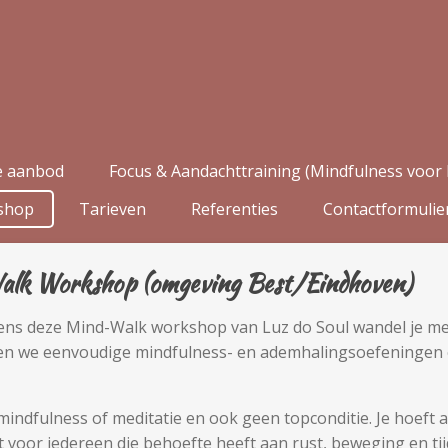
e aanbod
Focus & Aandachttraining (Mindfulness voor 
shop
Tarieven
Referenties
Contactformulie
lk Workshop (omgeving Best/Eindhoven)
 Tijdens deze Mind-Walk workshop van Luz do Soul wandel je 
en we eenvoudige mindfulness- en ademhalingsoefeningen en
indfulness of meditatie en ook geen topconditie. Je hoeft a
 voor iedereen die behoefte heeft aan rust, beweging en tijd