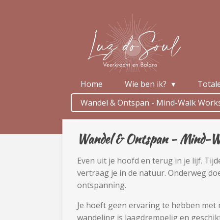
Ga
direct
naar
de
hoofdinhoud
Home
Wie ben ik?
Total
Wandel & Ontspan - Mind-Walk Work
Wandel & Ontspan - Mind-Wa
Even uit je hoofd en terug in je lijf.
vertraag je in de natuur. Onderweg do
ontspanning.
Je hoeft geen ervaring te hebben met m
wandeling is laagdrempelig en geschikt