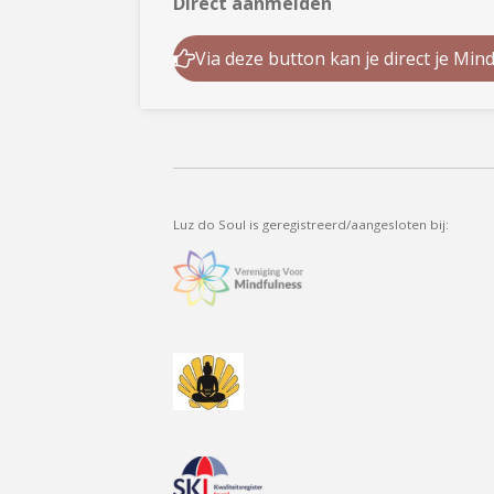
Direct aanmelden
Via deze button kan je direct je M
Luz do Soul is geregistreerd/aangesloten bij: