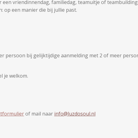
oor een vriendinnendag, familiedag, teamuitje of teambuild
 op een manier die bij jullie past.
) per persoon bij gelijktijdige aanmelding met 2 of meer pers
el je welkom.
tformulier
of mail naar
info@luzdosoul.nl